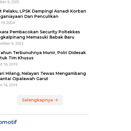
ber 9, 2025
t Pelaku, LPSK Dampingi Asnadi Korban
ganiayaan Dan Penculikan
 19, 2024
kara Pembacokan Security Poltekkes
gkalpinang Memasuki Babak Baru
mber 6, 2023
Tahun Terbunuhnya Munir, Polri Didesak
tuk Tim Khusus
t 16, 2019
ari Hilang, Nelayan Tewas Mengambang
Pantai Cipalawah Garut
t 16, 2019
Selengkapnya
omotif