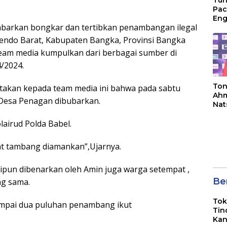
Tun
Pac
Eng
kabarkan bongkar dan tertibkan penambangan ilegal
Ini
Jon
endo Barat, Kabupaten Bangka, Provinsi Bangka
l team media kumpulkan dari berbagai sumber di
/2024.
Ton
takan kepada team media ini bahwa pada sabtu
Ahm
 Desa Penagan dibubarkan.
Nat
Jua
lairud Polda Babel.
at tambang diamankan”,Ujarnya.
ipun dibenarkan oleh Amin juga warga setempat ,
Ber
ng sama.
Tok
ampai dua puluhan penambang ikut
Tin
Kan