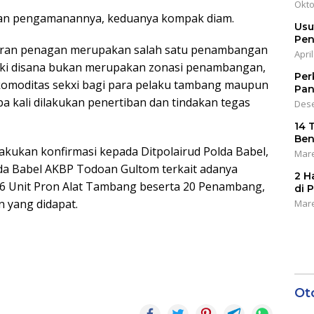
Okto
 dan pengamanannya, keduanya kompak diam.
Usu
Pen
airan penagan merupakan salah satu penambangan
April
ski disana bukan merupakan zonasi penambangan,
Per
 komoditas sekxi bagi para pelaku tambang maupun
Pan
a kali dilakukan penertiban dan tindakan tegas
Dese
14 
Ben
lakukan konfirmasi kepada Ditpolairud Polda Babel,
Mare
lda Babel AKBP Todoan Gultom terkait adanya
2 H
6 Unit Pron Alat Tambang beserta 20 Penambang,
di 
 yang didapat.
Mare
Ot