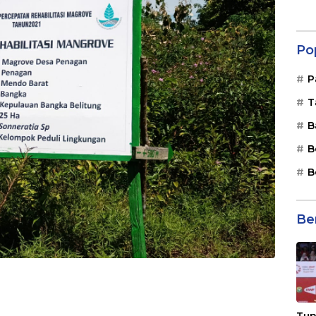
Po
P
T
B
B
B
Be