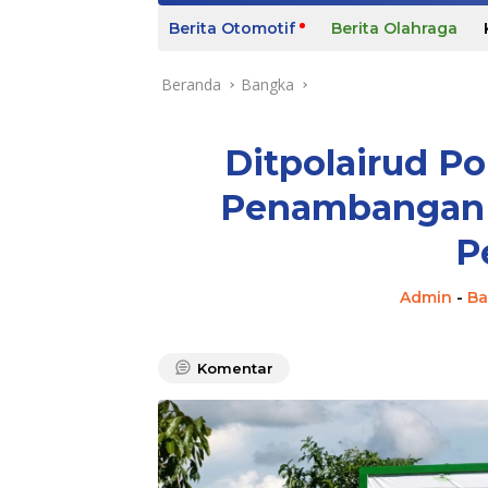
m
Berita Otomotif
Berita Olahraga
e
Beranda
Bangka
Ditpolairud Po
Penambangan I
P
Admin
-
Ba
Komentar