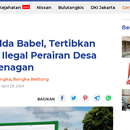
Kejahatan
Nissan
Bulutangkis
DKI Jakarta
Ger
Be
lda Babel, Tertibkan
legal Perairan Desa
enagan
ngka
,
Bangka Belitung
April 28, 2024
BAGIKAN