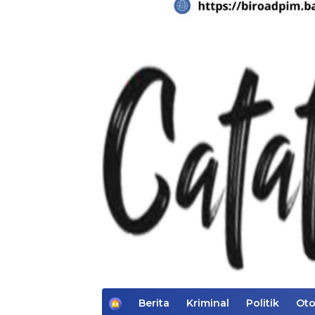
H
Berita
Kriminal
Politik
Oto
o