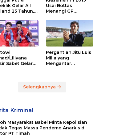
ggal Putra
Klasemen F1 2019
eklik Gelar All
Usai Bottas
land 25 Tahun,
Menangi GP
 Saran Untuk
Australia
atan dkk
towi
Pergantian Jitu Luis
ad/Liliyana
Milla yang
sir Sabet Gelar
Mengantar
ra Dunia Kedua
Indonesia ke
Semifinal
Selengkapnya
ita Kriminal
oh Masyarakat Babel Minta Kepolisian
dak Tegas Massa Pendemo Anarkis di
tor PT Timah