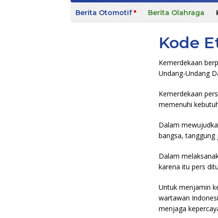
m
Berita Otomotif
Berita Olahraga
e
Kode E
Kemerdekaan berpen
Undang-Undang Das
Kemerdekaan pers 
memenuhi kebutuha
Dalam mewujudkan 
bangsa, tanggung
Dalam melaksanaka
karena itu pers di
Untuk menjamin ke
wartawan Indonesi
menjaga kepercaya