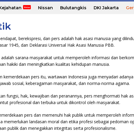
Kejahatan
Nissan
Bulutangkis
DKI Jakarta
Ger
tik
dapat, berekspresi, dan pers adalah hak asasi manusia yang dilindu
ar 1945, dan Deklarasi Universal Hak Asasi Manusia PBB.
adalah sarana masyarakat untuk memperoleh informasi dan berkomu
n hakiki dan meningkatkan kualitas kehidupan manusia.
kemerdekaan pers itu, wartawan Indonesia juga menyadari adanya
 jawab sosial, keberagaman masyarakat, dan norma-norma agama.
n fungsi, hak, kewajiban dan peranannya, pers menghormati hak asa
tuntut profesional dan terbuka untuk dikontrol oleh masyarakat.
merdekaan pers dan memenuhi hak publik untuk memperoleh inform
a memerlukan landasan moral dan etika profesi sebagai pedoman o
an publik dan menegakkan integritas serta profesionalisme.