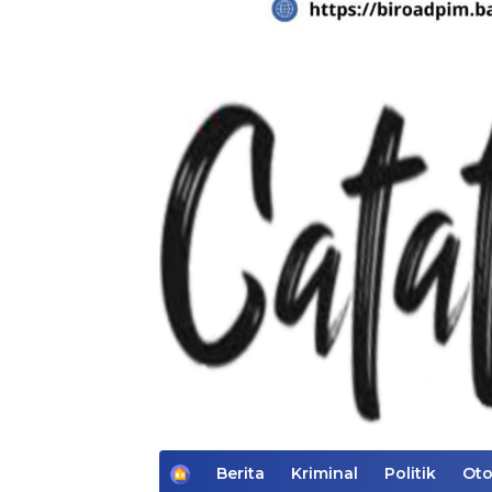
H
Berita
Kriminal
Politik
Oto
o