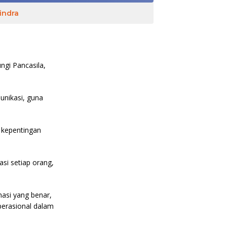
indra
ngi Pancasila,
nikasi, guna
 kepentingan
si setiap orang,
asi yang benar,
perasional dalam