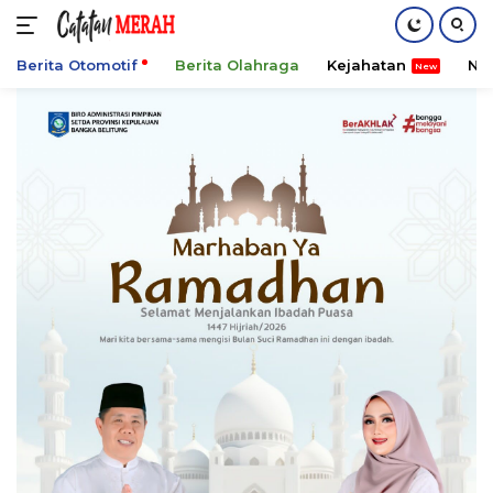
Berita Otomotif
Berita Olahraga
Kejahatan
Ni
Langsung
ke
konten