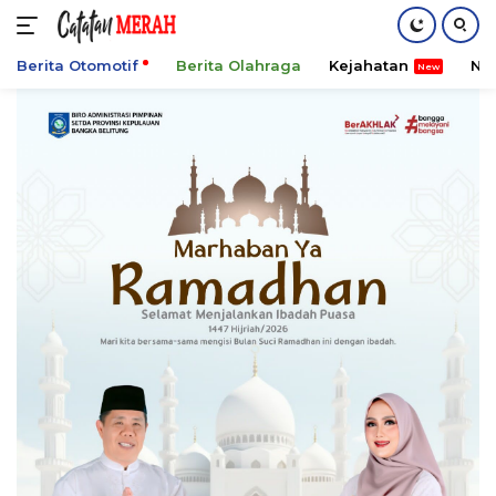
Berita Otomotif
Berita Olahraga
Kejahatan
Ni
Langsung
ke
konten