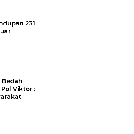
ndupan 231
Luar
n Bedah
Pol Viktor :
yarakat