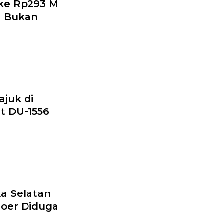
oke Rp293 M
, Bukan
ajuk di
t DU-1556
a Selatan
Noer Diduga