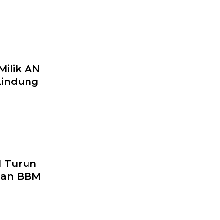
Milik AN
Lindung
H Turun
gan BBM