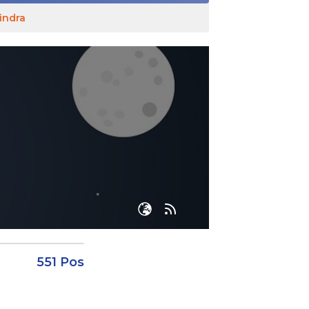
indra
551 Pos