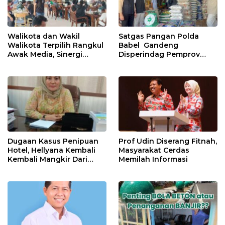
Walikota dan Wakil
Satgas Pangan Polda
Walikota Terpilih Rangkul
Babel Gandeng
Awak Media, Sinergi
Disperindag Pemprov
Untuk Kemajuan
Gelar Operasi Pasar
Pangkalpinang
Dugaan Kasus Penipuan
Prof Udin Diserang Fitnah,
Hotel, Hellyana Kembali
Masyarakat Cerdas
Kembali Mangkir Dari
Memilah Informasi
Penyidik Polda Babel