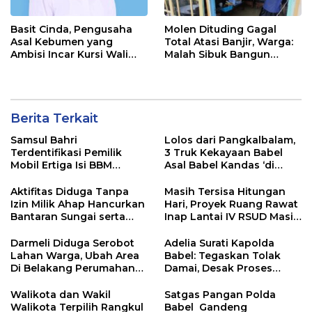
Basit Cinda, Pengusaha
Molen Dituding Gagal
Asal Kebumen yang
Total Atasi Banjir, Warga:
Ambisi Incar Kursi Wali
Malah Sibuk Bangun
Kota Pangkalpinang
“Telok Dinosaurus
Berita Terkait
Samsul Bahri
Lolos dari Pangkalbalam,
Terdentifikasi Pemilik
3 Truk Kekayaan Babel
Mobil Ertiga Isi BBM
Asal Babel Kandas ‘di
Tanpa Bayar di SPBU
Tanjung Priok
Kurau
Aktifitas Diduga Tanpa
Masih Tersisa Hitungan
Izin Milik Ahap Hancurkan
Hari, Proyek Ruang Rawat
Bantaran Sungai serta
Inap Lantai IV RSUD Masih
Jalan Desa
Jauh Dari Tahap finishing
Darmeli Diduga Serobot
Adelia Surati Kapolda
Lahan Warga, Ubah Area
Babel: Tegaskan Tolak
Di Belakang Perumahan
Damai, Desak Proses
Apple Residen 1 Bacang
Hukum Dugaan Penipuan
Jadi Tambang Ilegal
Wakil Gubernur
Walikota dan Wakil
Satgas Pangan Polda
Walikota Terpilih Rangkul
Babel Gandeng