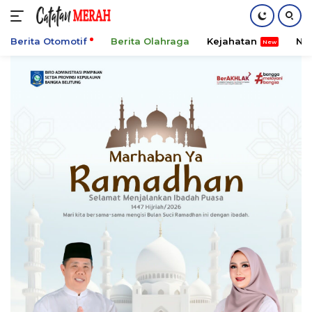
Berita Otomotif
Berita Olahraga
Kejahatan
Ni
Langsung
ke
konten