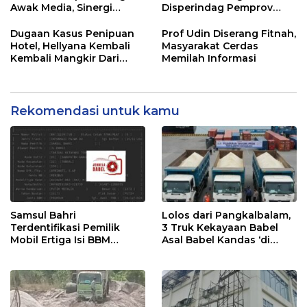
Awak Media, Sinergi
Disperindag Pemprov
Untuk Kemajuan
Gelar Operasi Pasar
Pangkalpinang
Dugaan Kasus Penipuan
Prof Udin Diserang Fitnah,
Hotel, Hellyana Kembali
Masyarakat Cerdas
Kembali Mangkir Dari
Memilah Informasi
Penyidik Polda Babel
Rekomendasi untuk kamu
Samsul Bahri
Lolos dari Pangkalbalam,
Terdentifikasi Pemilik
3 Truk Kekayaan Babel
Mobil Ertiga Isi BBM
Asal Babel Kandas ‘di
Tanpa Bayar di SPBU
Tanjung Priok
Kurau