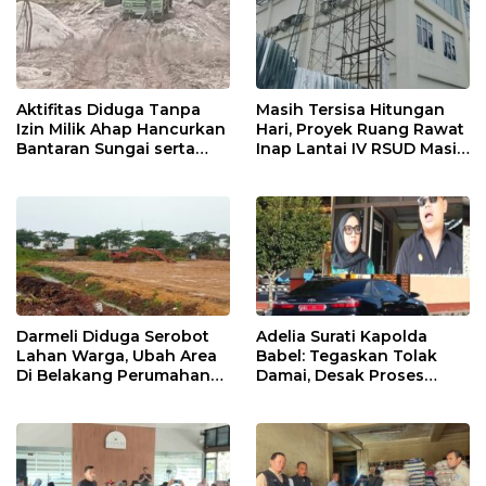
Aktifitas Diduga Tanpa
Masih Tersisa Hitungan
Izin Milik Ahap Hancurkan
Hari, Proyek Ruang Rawat
Bantaran Sungai serta
Inap Lantai IV RSUD Masih
Jalan Desa
Jauh Dari Tahap finishing
Darmeli Diduga Serobot
Adelia Surati Kapolda
Lahan Warga, Ubah Area
Babel: Tegaskan Tolak
Di Belakang Perumahan
Damai, Desak Proses
Apple Residen 1 Bacang
Hukum Dugaan Penipuan
Jadi Tambang Ilegal
Wakil Gubernur