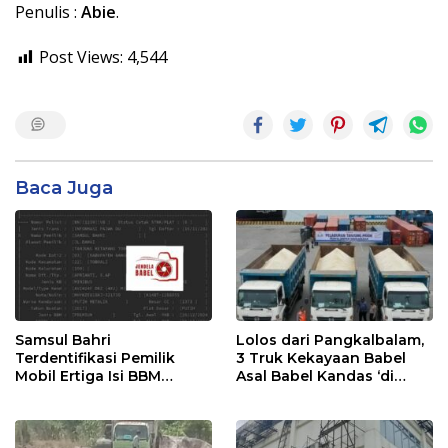
Penulis :
Abie
.
Post Views:
4,544
Baca Juga
Samsul Bahri
Lolos dari Pangkalbalam,
Terdentifikasi Pemilik
3 Truk Kekayaan Babel
Mobil Ertiga Isi BBM
Asal Babel Kandas ‘di
Tanpa Bayar di SPBU
Tanjung Priok
Kurau