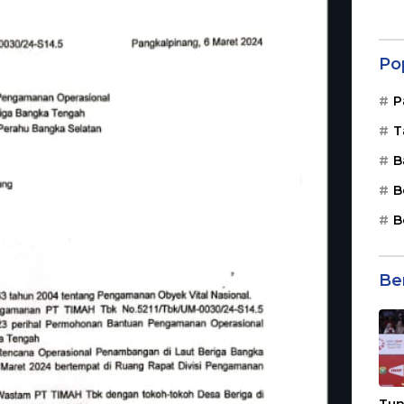
Po
P
T
B
B
B
Be