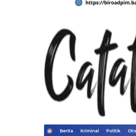
H
Berita
Kriminal
Politik
Oto
o