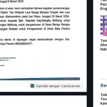
Tun
Pac
Eng
Ini
Jon
Ton
Ahm
Nat
Jua
Ber
Tok
Tin
Kan