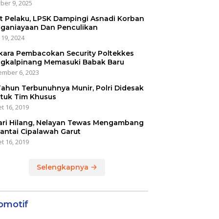
ber 9, 2025
t Pelaku, LPSK Dampingi Asnadi Korban
ganiayaan Dan Penculikan
 19, 2024
kara Pembacokan Security Poltekkes
gkalpinang Memasuki Babak Baru
mber 6, 2023
Tahun Terbunuhnya Munir, Polri Didesak
tuk Tim Khusus
t 16, 2019
ari Hilang, Nelayan Tewas Mengambang
Pantai Cipalawah Garut
t 16, 2019
Selengkapnya
omotif