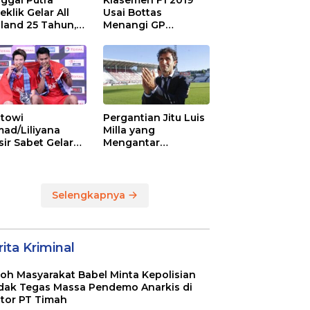
ggal Putra
Klasemen F1 2019
eklik Gelar All
Usai Bottas
land 25 Tahun,
Menangi GP
 Saran Untuk
Australia
atan dkk
towi
Pergantian Jitu Luis
ad/Liliyana
Milla yang
sir Sabet Gelar
Mengantar
ra Dunia Kedua
Indonesia ke
Semifinal
Selengkapnya
ita Kriminal
oh Masyarakat Babel Minta Kepolisian
dak Tegas Massa Pendemo Anarkis di
tor PT Timah