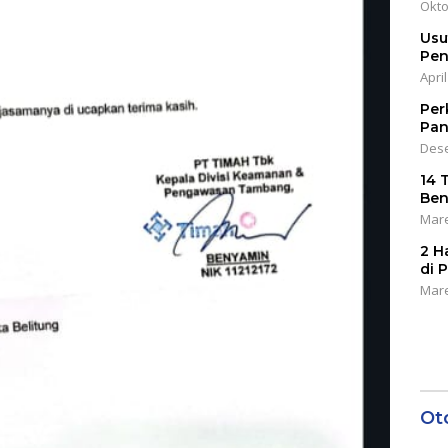
Okto
Usu
Pen
April
Per
Pan
Dese
14 
Ben
Mare
2 H
di 
Mare
Ot