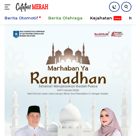
Berita Otomotif
Berita Olahraga
Kejahatan
Ni
Langsung
ke
konten