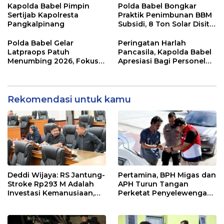
Bhayangkara Ke 80
Kapolda Babel Pimpin
Polda Babel Bongkar
Sertijab Kapolresta
Praktik Penimbunan BBM
Pangkalpinang
Subsidi, 8 Ton Solar Disita
Muji Wanto dan Yosi
Ditangkap
Polda Babel Gelar
Peringatan Harlah
Latpraops Patuh
Pancasila, Kapolda Babel
Menumbing 2026, Fokus
Apresiasi Bagi Personel
Penegakan Hukum
Berprestasi
Elektronik
Rekomendasi untuk kamu
Deddi Wijaya: RS Jantung-
Pertamina, BPH Migas dan
Stroke Rp293 M Adalah
APH Turun Tangan
Investasi Kemanusiaan,
Perketat Penyelewengan
Bukan Beban
BBM Subsidi di Bangka