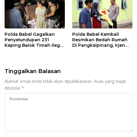
Polda Babel Gagalkan
Polda Babel Kembali
Penyelundupan 231
Resmikan Bedah Rumah
Keping Balok Timah Ilegal
Di Pangkalpinang, Irjen
Ke Luar Bangka
Pol Viktor : Kami Yakin Ini
Membantu Masyarakat
Tinggalkan Balasan
Alamat email Anda tidak akan dipublikasikan.
Ruas yang wajib
ditandai
*