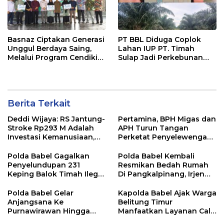
Basnaz Ciptakan Generasi
PT BBL Diduga Coplok
Unggul Berdaya Saing,
Lahan IUP PT. Timah
Melalui Program Cendikia
Sulap Jadi Perkebunan
Basnaz Tiga Pelajar MAN 1
Sawit, Kepala Desa
Kembali Raih Beasiswa
Bantan Tidak Mengetahui
Berita Terkait
Deddi Wijaya: RS Jantung-
Pertamina, BPH Migas dan
Stroke Rp293 M Adalah
APH Turun Tangan
Investasi Kemanusiaan,
Perketat Penyelewengan
Bukan Beban
BBM Subsidi di Bangka
Polda Babel Gagalkan
Polda Babel Kembali
Penyelundupan 231
Resmikan Bedah Rumah
Keping Balok Timah Ilegal
Di Pangkalpinang, Irjen
Ke Luar Bangka
Pol Viktor : Kami Yakin Ini
Membantu Masyarakat
Polda Babel Gelar
Kapolda Babel Ajak Warga
Anjangsana Ke
Belitung Timur
Purnawirawan Hingga
Manfaatkan Layanan Call
Tomas, Sambut HUT
Center 110