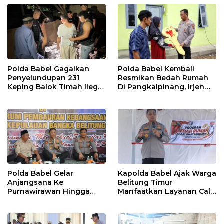
Polda Babel Gagalkan
Polda Babel Kembali
Penyelundupan 231
Resmikan Bedah Rumah
Keping Balok Timah Ilegal
Di Pangkalpinang, Irjen
Ke Luar Bangka
Pol Viktor : Kami Yakin Ini
Membantu Masyarakat
Polda Babel Gelar
Kapolda Babel Ajak Warga
Anjangsana Ke
Belitung Timur
Purnawirawan Hingga
Manfaatkan Layanan Call
Tomas, Sambut HUT
Center 110
Bhayangkara Ke 80