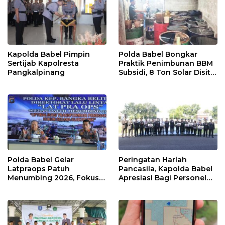
Kapolda Babel Pimpin
Polda Babel Bongkar
Sertijab Kapolresta
Praktik Penimbunan BBM
Pangkalpinang
Subsidi, 8 Ton Solar Disita
Muji Wanto dan Yosi
Ditangkap
Polda Babel Gelar
Peringatan Harlah
Latpraops Patuh
Pancasila, Kapolda Babel
Menumbing 2026, Fokus
Apresiasi Bagi Personel
Penegakan Hukum
Berprestasi
Elektronik