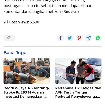
postingan serupa tersebut telah mendapat ribuan
komentar dan dibagikan netizen. (
Redaksi
)
Post Views:
5,530
Baca Juga
Deddi Wijaya: RS Jantung-
Pertamina, BPH Migas dan
Stroke Rp293 M Adalah
APH Turun Tangan
Investasi Kemanusiaan,
Perketat Penyelewengan
Bukan Beban
BBM Subsidi di Bangka