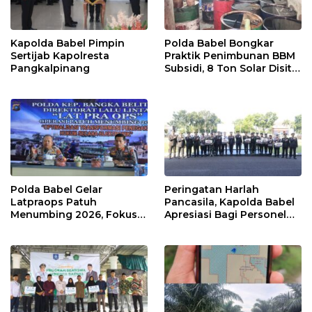
Kapolda Babel Pimpin
Polda Babel Bongkar
Sertijab Kapolresta
Praktik Penimbunan BBM
Pangkalpinang
Subsidi, 8 Ton Solar Disita
Muji Wanto dan Yosi
Ditangkap
Polda Babel Gelar
Peringatan Harlah
Latpraops Patuh
Pancasila, Kapolda Babel
Menumbing 2026, Fokus
Apresiasi Bagi Personel
Penegakan Hukum
Berprestasi
Elektronik