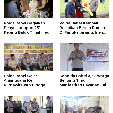
Polda Babel Gagalkan
Polda Babel Kembali
Penyelundupan 231
Resmikan Bedah Rumah
Keping Balok Timah Ilegal
Di Pangkalpinang, Irjen
Ke Luar Bangka
Pol Viktor : Kami Yakin Ini
Membantu Masyarakat
Polda Babel Gelar
Kapolda Babel Ajak Warga
Anjangsana Ke
Belitung Timur
Purnawirawan Hingga
Manfaatkan Layanan Call
Tomas, Sambut HUT
Center 110
Bhayangkara Ke 80