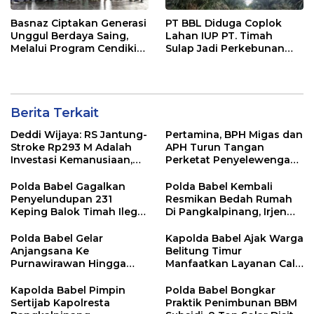
Basnaz Ciptakan Generasi
PT BBL Diduga Coplok
Unggul Berdaya Saing,
Lahan IUP PT. Timah
Melalui Program Cendikia
Sulap Jadi Perkebunan
Basnaz Tiga Pelajar MAN 1
Sawit, Kepala Desa
Kembali Raih Beasiswa
Bantan Tidak Mengetahui
Berita Terkait
Deddi Wijaya: RS Jantung-
Pertamina, BPH Migas dan
Stroke Rp293 M Adalah
APH Turun Tangan
Investasi Kemanusiaan,
Perketat Penyelewengan
Bukan Beban
BBM Subsidi di Bangka
Polda Babel Gagalkan
Polda Babel Kembali
Penyelundupan 231
Resmikan Bedah Rumah
Keping Balok Timah Ilegal
Di Pangkalpinang, Irjen
Ke Luar Bangka
Pol Viktor : Kami Yakin Ini
Membantu Masyarakat
Polda Babel Gelar
Kapolda Babel Ajak Warga
Anjangsana Ke
Belitung Timur
Purnawirawan Hingga
Manfaatkan Layanan Call
Tomas, Sambut HUT
Center 110
Bhayangkara Ke 80
Kapolda Babel Pimpin
Polda Babel Bongkar
Sertijab Kapolresta
Praktik Penimbunan BBM