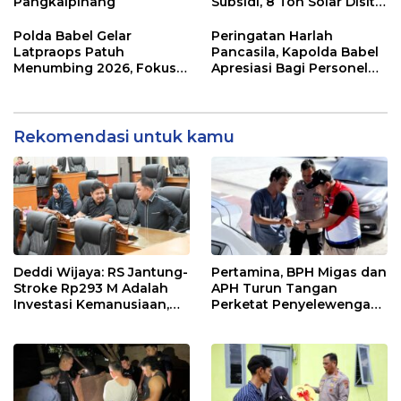
Pangkalpinang
Subsidi, 8 Ton Solar Disita
Muji Wanto dan Yosi
Ditangkap
Polda Babel Gelar
Peringatan Harlah
Latpraops Patuh
Pancasila, Kapolda Babel
Menumbing 2026, Fokus
Apresiasi Bagi Personel
Penegakan Hukum
Berprestasi
Elektronik
Rekomendasi untuk kamu
Deddi Wijaya: RS Jantung-
Pertamina, BPH Migas dan
Stroke Rp293 M Adalah
APH Turun Tangan
Investasi Kemanusiaan,
Perketat Penyelewengan
Bukan Beban
BBM Subsidi di Bangka