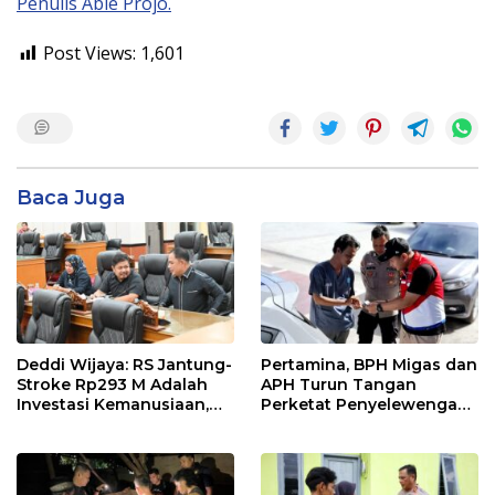
Penulis Abie Projo.
Post Views:
1,601
Baca Juga
Deddi Wijaya: RS Jantung-
Pertamina, BPH Migas dan
Stroke Rp293 M Adalah
APH Turun Tangan
Investasi Kemanusiaan,
Perketat Penyelewengan
Bukan Beban
BBM Subsidi di Bangka