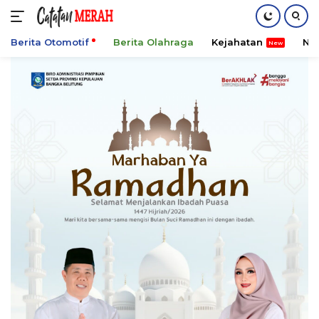
Berita Otomotif
Berita Olahraga
Kejahatan
Ni
Langsung
ke
konten