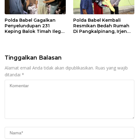
Polda Babel Gagalkan
Polda Babel Kembali
Penyelundupan 231
Resmikan Bedah Rumah
Keping Balok Timah Ilegal
Di Pangkalpinang, Irjen
Ke Luar Bangka
Pol Viktor : Kami Yakin Ini
Membantu Masyarakat
Tinggalkan Balasan
Alamat email Anda tidak akan dipublikasikan.
Ruas yang wajib
ditandai
*