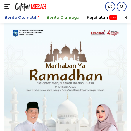
Berita Otomotif
Berita Olahraga
Kejahatan
Ni
Langsung
ke
konten