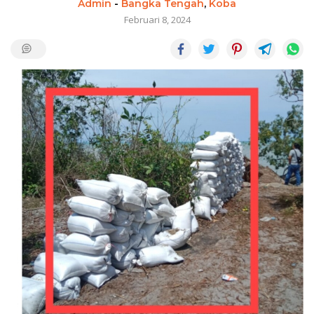
Admin
-
Bangka Tengah
,
Koba
Februari 8, 2024