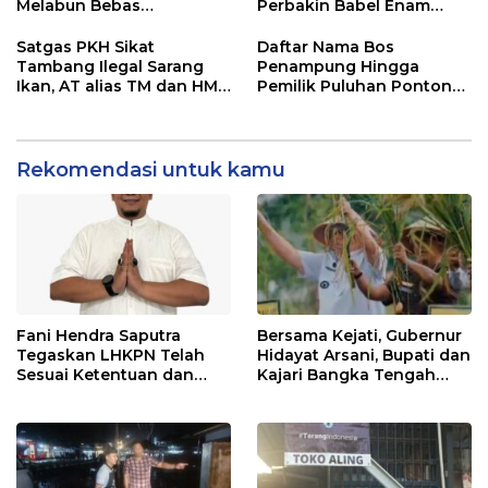
Melabun Bebas
Perbakin Babel Enam
Beroperasi, APH Setempat
Daerah Adu Presisi,
Terkesan Tutup Mata
Menuju Level Nasional
Satgas PKH Sikat
Daftar Nama Bos
Tambang Ilegal Sarang
Penampung Hingga
Ikan, AT alias TM dan HM
Pemilik Puluhan Ponton
FU Disebut Pemilik dan
Tambang Ilegal Gasak Eks
“Bang Jago” di Balik Enam
Kobatin. Hukum Mati
Alat Berat
Mesin
Rekomendasi untuk kamu
Fani Hendra Saputra
Bersama Kejati, Gubernur
Tegaskan LHKPN Telah
Hidayat Arsani, Bupati dan
Sesuai Ketentuan dan
Kajari Bangka Tengah
Diterima KPK
Panen Raya Padi Sawah
Desa Namang,