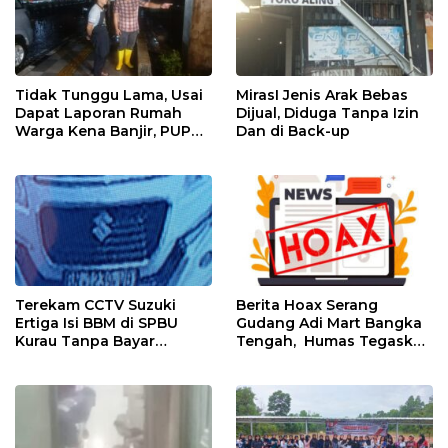
Tidak Tunggu Lama, Usai
MirasI Jenis Arak Bebas
Dapat Laporan Rumah
Dijual, Diduga Tanpa Izin
Warga Kena Banjir, PUPR
Dan di Back-up
Bangka Tengah Langsung
Turun
Terekam CCTV Suzuki
Berita Hoax Serang
Ertiga Isi BBM di SPBU
Gudang Adi Mart Bangka
Kurau Tanpa Bayar
Tengah, Humas Tegaskan
Langsung Kabur
Kantongi Izin Lengkap
Melalui Sistem OSS