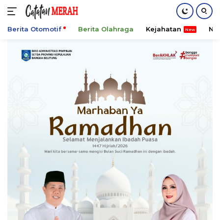
Berita Otomotif
Berita Olahraga
Kejahatan
Ni
Langsung
ke
konten