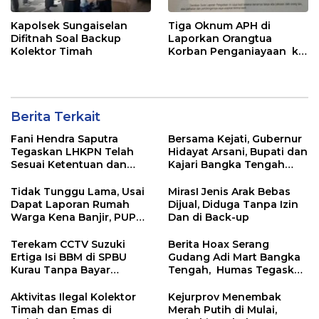
Kapolsek Sungaiselan
Tiga Oknum APH di
Difitnah Soal Backup
Laporkan Orangtua
Kolektor Timah
Korban Penganiayaan ke
BidPropam Polda Babel
Berita Terkait
Fani Hendra Saputra
Bersama Kejati, Gubernur
Tegaskan LHKPN Telah
Hidayat Arsani, Bupati dan
Sesuai Ketentuan dan
Kajari Bangka Tengah
Diterima KPK
Panen Raya Padi Sawah
Desa Namang,
Tidak Tunggu Lama, Usai
MirasI Jenis Arak Bebas
Dapat Laporan Rumah
Dijual, Diduga Tanpa Izin
Warga Kena Banjir, PUPR
Dan di Back-up
Bangka Tengah Langsung
Turun
Terekam CCTV Suzuki
Berita Hoax Serang
Ertiga Isi BBM di SPBU
Gudang Adi Mart Bangka
Kurau Tanpa Bayar
Tengah, Humas Tegaskan
Langsung Kabur
Kantongi Izin Lengkap
Melalui Sistem OSS
Aktivitas Ilegal Kolektor
Kejurprov Menembak
Timah dan Emas di
Merah Putih di Mulai,