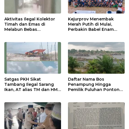
Aktivitas Ilegal Kolektor
Kejurprov Menembak
Timah dan Emas di
Merah Putih di Mulai,
Melabun Bebas
Perbakin Babel Enam
Beroperasi, APH Setempat
Daerah Adu Presisi,
Terkesan Tutup Mata
Menuju Level Nasional
Satgas PKH Sikat
Daftar Nama Bos
Tambang Ilegal Sarang
Penampung Hingga
Ikan, AT alias TM dan HM
Pemilik Puluhan Ponton
FU Disebut Pemilik dan
Tambang Ilegal Gasak Eks
“Bang Jago” di Balik Enam
Kobatin. Hukum Mati
Alat Berat
Mesin