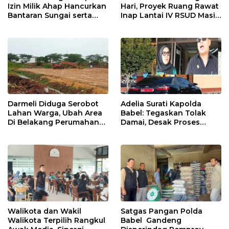
Izin Milik Ahap Hancurkan
Hari, Proyek Ruang Rawat
Bantaran Sungai serta
Inap Lantai IV RSUD Masih
Jalan Desa
Jauh Dari Tahap finishing
Darmeli Diduga Serobot
Adelia Surati Kapolda
Lahan Warga, Ubah Area
Babel: Tegaskan Tolak
Di Belakang Perumahan
Damai, Desak Proses
Apple Residen 1 Bacang
Hukum Dugaan Penipuan
Jadi Tambang Ilegal
Wakil Gubernur
Walikota dan Wakil
Satgas Pangan Polda
Walikota Terpilih Rangkul
Babel Gandeng