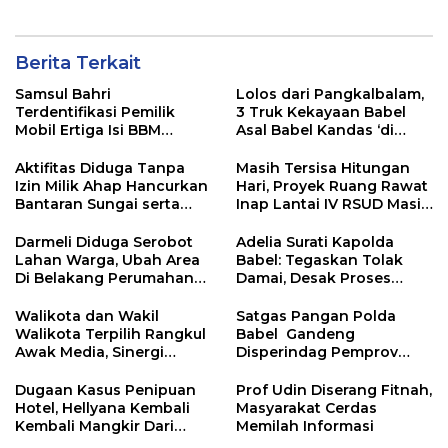
Berita Terkait
Samsul Bahri
Lolos dari Pangkalbalam,
Terdentifikasi Pemilik
3 Truk Kekayaan Babel
Mobil Ertiga Isi BBM
Asal Babel Kandas ‘di
Tanpa Bayar di SPBU
Tanjung Priok
Kurau
Aktifitas Diduga Tanpa
Masih Tersisa Hitungan
Izin Milik Ahap Hancurkan
Hari, Proyek Ruang Rawat
Bantaran Sungai serta
Inap Lantai IV RSUD Masih
Jalan Desa
Jauh Dari Tahap finishing
Darmeli Diduga Serobot
Adelia Surati Kapolda
Lahan Warga, Ubah Area
Babel: Tegaskan Tolak
Di Belakang Perumahan
Damai, Desak Proses
Apple Residen 1 Bacang
Hukum Dugaan Penipuan
Jadi Tambang Ilegal
Wakil Gubernur
Walikota dan Wakil
Satgas Pangan Polda
Walikota Terpilih Rangkul
Babel Gandeng
Awak Media, Sinergi
Disperindag Pemprov
Untuk Kemajuan
Gelar Operasi Pasar
Pangkalpinang
Dugaan Kasus Penipuan
Prof Udin Diserang Fitnah,
Hotel, Hellyana Kembali
Masyarakat Cerdas
Kembali Mangkir Dari
Memilah Informasi
Penyidik Polda Babel