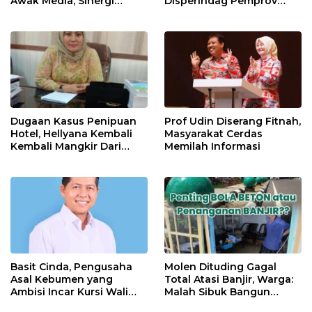
Awak Media, Sinergi
Disperindag Pemprov
Untuk Kemajuan
Gelar Operasi Pasar
Pangkalpinang
Dugaan Kasus Penipuan
Prof Udin Diserang Fitnah,
Hotel, Hellyana Kembali
Masyarakat Cerdas
Kembali Mangkir Dari
Memilah Informasi
Penyidik Polda Babel
Basit Cinda, Pengusaha
Molen Dituding Gagal
Asal Kebumen yang
Total Atasi Banjir, Warga:
Ambisi Incar Kursi Wali
Malah Sibuk Bangun
Kota Pangkalpinang
“Telok Dinosaurus