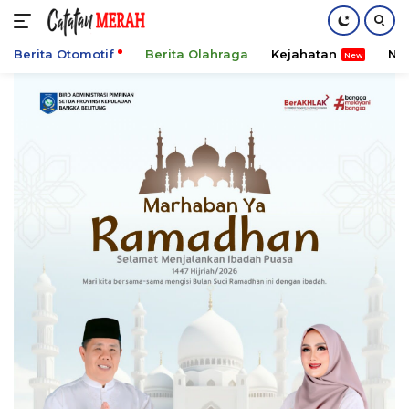
Berita Otomotif
Berita Olahraga
Kejahatan
Ni
Langsung
ke
konten