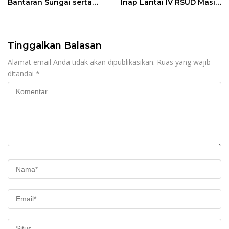
Bantaran Sungai serta
Inap Lantai IV RSUD Masih
Jalan Desa
Jauh Dari Tahap finishing
Tinggalkan Balasan
Alamat email Anda tidak akan dipublikasikan.
Ruas yang wajib
ditandai
*