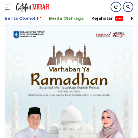
Berita Otomotif
Berita Olahraga
Kejahatan
Ni
Langsung
ke
konten