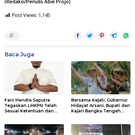
(Redaksi/Penulis Abie Projo)
Post Views:
1,145
Baca Juga
Fani Hendra Saputra
Bersama Kejati, Gubernur
Tegaskan LHKPN Telah
Hidayat Arsani, Bupati dan
Sesuai Ketentuan dan
Kajari Bangka Tengah
Diterima KPK
Panen Raya Padi Sawah
Desa Namang,