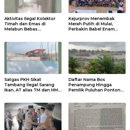
Aktivitas Ilegal Kolektor
Kejurprov Menembak
Timah dan Emas di
Merah Putih di Mulai,
Melabun Bebas
Perbakin Babel Enam
Beroperasi, APH Setempat
Daerah Adu Presisi,
Terkesan Tutup Mata
Menuju Level Nasional
Satgas PKH Sikat
Daftar Nama Bos
Tambang Ilegal Sarang
Penampung Hingga
Ikan, AT alias TM dan HM
Pemilik Puluhan Ponton
FU Disebut Pemilik dan
Tambang Ilegal Gasak Eks
“Bang Jago” di Balik Enam
Kobatin. Hukum Mati
Alat Berat
Mesin