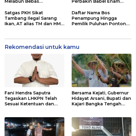
Melabun Bebas
Perbakin Babel Enam
Beroperasi, APH Setempat
Daerah Adu Presisi,
Terkesan Tutup Mata
Menuju Level Nasional
Satgas PKH Sikat
Daftar Nama Bos
Tambang Ilegal Sarang
Penampung Hingga
Ikan, AT alias TM dan HM
Pemilik Puluhan Ponton
FU Disebut Pemilik dan
Tambang Ilegal Gasak Eks
“Bang Jago” di Balik Enam
Kobatin. Hukum Mati
Alat Berat
Mesin
Rekomendasi untuk kamu
Fani Hendra Saputra
Bersama Kejati, Gubernur
Tegaskan LHKPN Telah
Hidayat Arsani, Bupati dan
Sesuai Ketentuan dan
Kajari Bangka Tengah
Diterima KPK
Panen Raya Padi Sawah
Desa Namang,