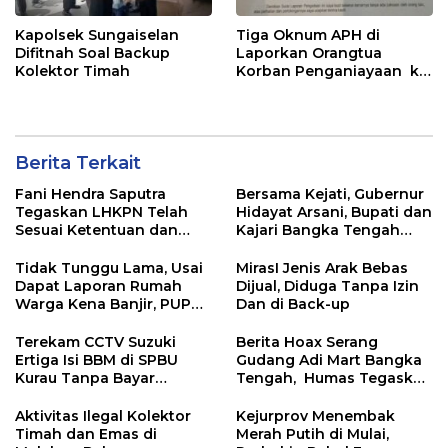
Kapolsek Sungaiselan
Tiga Oknum APH di
Difitnah Soal Backup
Laporkan Orangtua
Kolektor Timah
Korban Penganiayaan ke
BidPropam Polda Babel
Berita Terkait
Fani Hendra Saputra
Bersama Kejati, Gubernur
Tegaskan LHKPN Telah
Hidayat Arsani, Bupati dan
Sesuai Ketentuan dan
Kajari Bangka Tengah
Diterima KPK
Panen Raya Padi Sawah
Desa Namang,
Tidak Tunggu Lama, Usai
MirasI Jenis Arak Bebas
Dapat Laporan Rumah
Dijual, Diduga Tanpa Izin
Warga Kena Banjir, PUPR
Dan di Back-up
Bangka Tengah Langsung
Turun
Terekam CCTV Suzuki
Berita Hoax Serang
Ertiga Isi BBM di SPBU
Gudang Adi Mart Bangka
Kurau Tanpa Bayar
Tengah, Humas Tegaskan
Langsung Kabur
Kantongi Izin Lengkap
Melalui Sistem OSS
Aktivitas Ilegal Kolektor
Kejurprov Menembak
Timah dan Emas di
Merah Putih di Mulai,