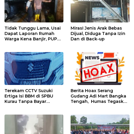
Tidak Tunggu Lama, Usai
MirasI Jenis Arak Bebas
Dapat Laporan Rumah
Dijual, Diduga Tanpa Izin
Warga Kena Banjir, PUPR
Dan di Back-up
Bangka Tengah Langsung
Turun
Terekam CCTV Suzuki
Berita Hoax Serang
Ertiga Isi BBM di SPBU
Gudang Adi Mart Bangka
Kurau Tanpa Bayar
Tengah, Humas Tegaskan
Langsung Kabur
Kantongi Izin Lengkap
Melalui Sistem OSS