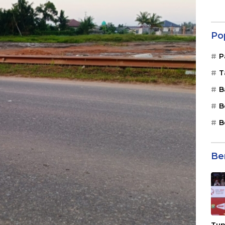
Po
P
T
B
B
B
Be