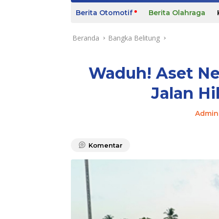
m
Berita Otomotif
Berita Olahraga
e
Beranda
Bangka Belitung
Waduh! Aset Ne
Jalan Hi
Admin
Komentar