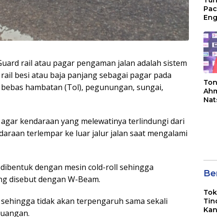
Tun
Pac
Eng
Ini
Jon
uard rail atau pagar pengaman jalan adalah sistem
ail besi atau baja panjang sebagai pagar pada
Ton
an bebas hambatan (Tol), pegunungan, sungai,
Ahm
Nat
Jua
g agar kendaraan yang melewatinya terlindungi dari
raan terlempar ke luar jalur jalan saat mengalami
 dibentuk dengan mesin cold-roll sehingga
Ber
ang disebut dengan W-Beam.
Tok
at, sehingga tidak akan terpengaruh sama sekali
Tin
Kan
ruangan.