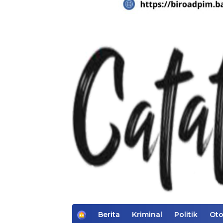
H
Berita
Kriminal
Politik
Oto
o