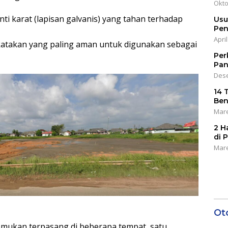
Okto
anti karat (lapisan galvanis) yang tahan terhadap
Usu
Pen
April
dikatakan yang paling aman untuk digunakan sebagai
Per
Pan
Dese
14 
Ben
Mare
2 H
di 
Mare
Ot
 temukan terpasang di beberapa tempat, satu