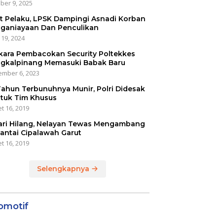
ber 9, 2025
t Pelaku, LPSK Dampingi Asnadi Korban
ganiayaan Dan Penculikan
 19, 2024
kara Pembacokan Security Poltekkes
gkalpinang Memasuki Babak Baru
mber 6, 2023
Tahun Terbunuhnya Munir, Polri Didesak
tuk Tim Khusus
t 16, 2019
ari Hilang, Nelayan Tewas Mengambang
Pantai Cipalawah Garut
t 16, 2019
Selengkapnya
omotif