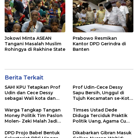
Jokowi Minta ASEAN
Prabowo Resmikan
Tangani Masalah Muslim
Kantor DPD Gerindra di
Rohingya di Rakhine State
Banten
Berita Terkait
SAH! KPU Tetapkan Prof
Prof Udin-Cece Dessy
Udin dan Cece Dessy
Sapu Bersih, Unggul di
sebagai Wali kota dan
Tujuh Kecamatan se-Kota
Wakil Wali kota
Pangkalpinang
Pangkalpinang terpilih
Warga Tangkap Tangan
Timses Ustad Dede
Money Politik Tim Paslon
Diduga Terciduk Praktik
Molen- Zeki Malah Jadi
Politik Uang, Agama Cuma
Tersangka, Diduga
Jadi Tameng!
Bawaslu “Masuk Angin”
DPD Projo Babel Bentuk
Dikabarkan Gibran Masuk