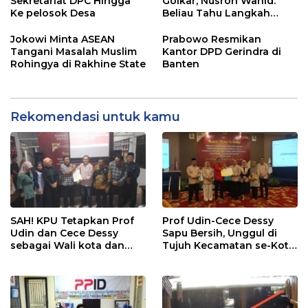
Sekretariat DPC Hingga
Golkar, Nusron Wahid:
Ke pelosok Desa
Beliau Tahu Langkah
Terbaik
Jokowi Minta ASEAN
Prabowo Resmikan
Tangani Masalah Muslim
Kantor DPD Gerindra di
Rohingya di Rakhine State
Banten
Rekomendasi untuk kamu
SAH! KPU Tetapkan Prof
Prof Udin-Cece Dessy
Udin dan Cece Dessy
Sapu Bersih, Unggul di
sebagai Wali kota dan
Tujuh Kecamatan se-Kota
Wakil Wali kota
Pangkalpinang
Pangkalpinang terpilih