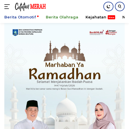
Berita Otomotif
Berita Olahraga
Kejahatan
Ni
Langsung
ke
konten