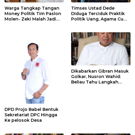
Warga Tangkap Tangan
Timses Ustad Dede
Money Politik Tim Paslon
Diduga Terciduk Praktik
Molen- Zeki Malah Jadi
Politik Uang, Agama Cuma
Tersangka, Diduga
Jadi Tameng!
Bawaslu “Masuk Angin”
Dikabarkan Gibran Masuk
Golkar, Nusron Wahid:
Beliau Tahu Langkah
Terbaik
DPD Projo Babel Bentuk
Sekretariat DPC Hingga
Ke pelosok Desa