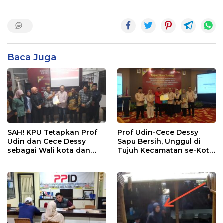
Baca Juga
SAH! KPU Tetapkan Prof
Prof Udin-Cece Dessy
Udin dan Cece Dessy
Sapu Bersih, Unggul di
sebagai Wali kota dan
Tujuh Kecamatan se-Kota
Wakil Wali kota
Pangkalpinang
Pangkalpinang terpilih