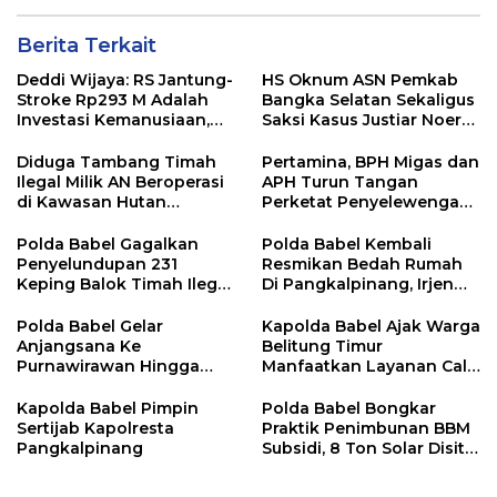
Berita Terkait
Deddi Wijaya: RS Jantung-
HS Oknum ASN Pemkab
Stroke Rp293 M Adalah
Bangka Selatan Sekaligus
Investasi Kemanusiaan,
Saksi Kasus Justiar Noer
Bukan Beban
Diduga Lakukan Penipuan
Diduga Tambang Timah
Pertamina, BPH Migas dan
Ilegal Milik AN Beroperasi
APH Turun Tangan
di Kawasan Hutan
Perketat Penyelewengan
Lindung Toboali
BBM Subsidi di Bangka
Polda Babel Gagalkan
Polda Babel Kembali
Penyelundupan 231
Resmikan Bedah Rumah
Keping Balok Timah Ilegal
Di Pangkalpinang, Irjen
Ke Luar Bangka
Pol Viktor : Kami Yakin Ini
Membantu Masyarakat
Polda Babel Gelar
Kapolda Babel Ajak Warga
Anjangsana Ke
Belitung Timur
Purnawirawan Hingga
Manfaatkan Layanan Call
Tomas, Sambut HUT
Center 110
Bhayangkara Ke 80
Kapolda Babel Pimpin
Polda Babel Bongkar
Sertijab Kapolresta
Praktik Penimbunan BBM
Pangkalpinang
Subsidi, 8 Ton Solar Disita
Muji Wanto dan Yosi
Ditangkap