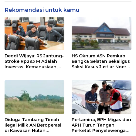
Rekomendasi untuk kamu
Deddi Wijaya: RS Jantung-
HS Oknum ASN Pemkab
Stroke Rp293 M Adalah
Bangka Selatan Sekaligus
Investasi Kemanusiaan,
Saksi Kasus Justiar Noer
Bukan Beban
Diduga Lakukan Penipuan
Diduga Tambang Timah
Pertamina, BPH Migas dan
Ilegal Milik AN Beroperasi
APH Turun Tangan
di Kawasan Hutan
Perketat Penyelewengan
Lindung Toboali
BBM Subsidi di Bangka