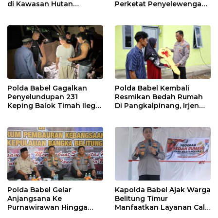
di Kawasan Hutan
Perketat Penyelewengan
Lindung Toboali
BBM Subsidi di Bangka
Polda Babel Gagalkan
Polda Babel Kembali
Penyelundupan 231
Resmikan Bedah Rumah
Keping Balok Timah Ilegal
Di Pangkalpinang, Irjen
Ke Luar Bangka
Pol Viktor : Kami Yakin Ini
Membantu Masyarakat
Polda Babel Gelar
Kapolda Babel Ajak Warga
Anjangsana Ke
Belitung Timur
Purnawirawan Hingga
Manfaatkan Layanan Call
Tomas, Sambut HUT
Center 110