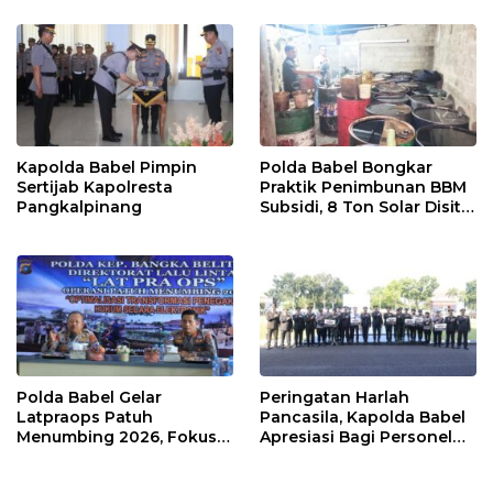
Bhayangkara Ke 80
Kapolda Babel Pimpin
Polda Babel Bongkar
Sertijab Kapolresta
Praktik Penimbunan BBM
Pangkalpinang
Subsidi, 8 Ton Solar Disita
Muji Wanto dan Yosi
Ditangkap
Polda Babel Gelar
Peringatan Harlah
Latpraops Patuh
Pancasila, Kapolda Babel
Menumbing 2026, Fokus
Apresiasi Bagi Personel
Penegakan Hukum
Berprestasi
Elektronik