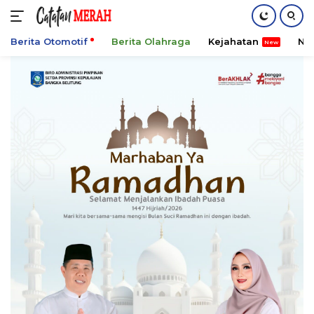
Berita Otomotif
Berita Olahraga
Kejahatan
Ni
Langsung
ke
konten