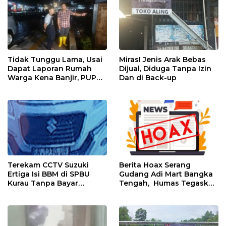
Tidak Tunggu Lama, Usai
MirasI Jenis Arak Bebas
Dapat Laporan Rumah
Dijual, Diduga Tanpa Izin
Warga Kena Banjir, PUPR
Dan di Back-up
Bangka Tengah Langsung
Turun
Terekam CCTV Suzuki
Berita Hoax Serang
Ertiga Isi BBM di SPBU
Gudang Adi Mart Bangka
Kurau Tanpa Bayar
Tengah, Humas Tegaskan
Langsung Kabur
Kantongi Izin Lengkap
Melalui Sistem OSS