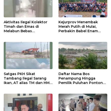
Aktivitas Ilegal Kolektor
Kejurprov Menembak
Timah dan Emas di
Merah Putih di Mulai,
Melabun Bebas
Perbakin Babel Enam
Beroperasi, APH Setempat
Daerah Adu Presisi,
Terkesan Tutup Mata
Menuju Level Nasional
Satgas PKH Sikat
Daftar Nama Bos
Tambang Ilegal Sarang
Penampung Hingga
Ikan, AT alias TM dan HM
Pemilik Puluhan Ponton
FU Disebut Pemilik dan
Tambang Ilegal Gasak Eks
“Bang Jago” di Balik Enam
Kobatin. Hukum Mati
Alat Berat
Mesin