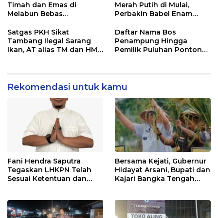
Timah dan Emas di
Merah Putih di Mulai,
Melabun Bebas
Perbakin Babel Enam
Beroperasi, APH Setempat
Daerah Adu Presisi,
Terkesan Tutup Mata
Menuju Level Nasional
Satgas PKH Sikat
Daftar Nama Bos
Tambang Ilegal Sarang
Penampung Hingga
Ikan, AT alias TM dan HM
Pemilik Puluhan Ponton
FU Disebut Pemilik dan
Tambang Ilegal Gasak Eks
“Bang Jago” di Balik Enam
Kobatin. Hukum Mati
Alat Berat
Mesin
Rekomendasi untuk kamu
Fani Hendra Saputra
Bersama Kejati, Gubernur
Tegaskan LHKPN Telah
Hidayat Arsani, Bupati dan
Sesuai Ketentuan dan
Kajari Bangka Tengah
Diterima KPK
Panen Raya Padi Sawah
Desa Namang,