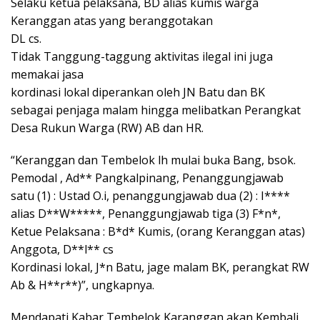
Selaku ketua pelaksana, BD alias kumis warga
Keranggan atas yang beranggotakan
DL cs.
Tidak Tanggung-taggung aktivitas ilegal ini juga
memakai jasa
kordinasi lokal diperankan oleh JN Batu dan BK
sebagai penjaga malam hingga melibatkan Perangkat
Desa Rukun Warga (RW) AB dan HR.
“Keranggan dan Tembelok lh mulai buka Bang, bsok.
Pemodal , Ad** Pangkalpinang, Penanggungjawab
satu (1) : Ustad O.i, penanggungjawab dua (2) : I****
alias D**W*****, Penanggungjawab tiga (3) F*n*,
Ketue Pelaksana : B*d* Kumis, (orang Keranggan atas)
Anggota, D**l** cs
Kordinasi lokal, J*n Batu, jage malam BK, perangkat RW
Ab & H**r**)”, ungkapnya.
Mendapati Kabar Tembelok Karanggan akan Kembali