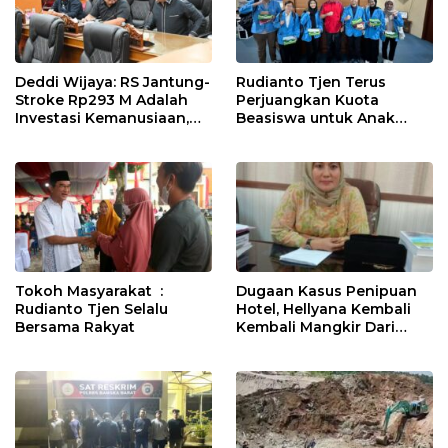
Deddi Wijaya: RS Jantung-
Rudianto Tjen Terus
Stroke Rp293 M Adalah
Perjuangkan Kuota
Investasi Kemanusiaan,
Beasiswa untuk Anak
Bukan Beban
Muda Babel
Tokoh Masyarakat :
Dugaan Kasus Penipuan
Rudianto Tjen Selalu
Hotel, Hellyana Kembali
Bersama Rakyat
Kembali Mangkir Dari
Penyidik Polda Babel