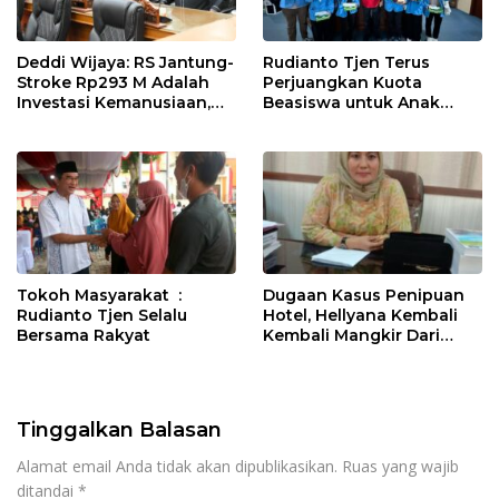
Deddi Wijaya: RS Jantung-
Rudianto Tjen Terus
Stroke Rp293 M Adalah
Perjuangkan Kuota
Investasi Kemanusiaan,
Beasiswa untuk Anak
Bukan Beban
Muda Babel
Tokoh Masyarakat :
Dugaan Kasus Penipuan
Rudianto Tjen Selalu
Hotel, Hellyana Kembali
Bersama Rakyat
Kembali Mangkir Dari
Penyidik Polda Babel
Tinggalkan Balasan
Alamat email Anda tidak akan dipublikasikan.
Ruas yang wajib
ditandai
*