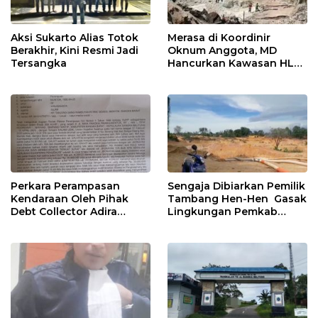
Aksi Sukarto Alias Totok
Merasa di Koordinir
Berakhir, Kini Resmi Jadi
Oknum Anggota, MD
Tersangka
Hancurkan Kawasan HLP.
KPHP Jebu Bembang
Antan Pilih Aksi Bungkam
Perkara Perampasan
Sengaja Dibiarkan Pemilik
Kendaraan Oleh Pihak
Tambang Hen-Hen Gasak
Debt Collector Adira
Lingkungan Pemkab
Finance Berujung Ke
Bangka Barat
Polisi