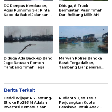
DC Rampas Kendaraan,
Diduga, 8 Truck
Agus Purnomo SH : Pinta
Bermuatan Pasir Timah
Kapolda Babel Jalankan
Dari Belitung Milik AH
Surat Edaran Kapolri
Diduga Ada Back-up Bang
Marwah Polres Bangka
Jago Ratusan Ponton
Barat Tergadaikan,
Tambang Timah Ilegal
Tambang Liar perairan
Gasak Perairan
Perbatasan Tembelok
Belembang
Disinyalir Aktiv Kembali
Berita Terkait
Deddi Wijaya: RS Jantung-
Rudianto Tjen Terus
Stroke Rp293 M Adalah
Perjuangkan Kuota
Investasi Kemanusiaan,
Beasiswa untuk Anak
Bukan Beban
Muda Babel