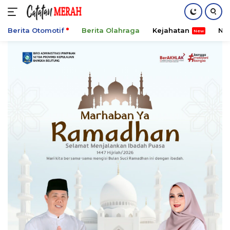
Berita Otomotif
Berita Olahraga
Kejahatan
Ni
Langsung
ke
konten