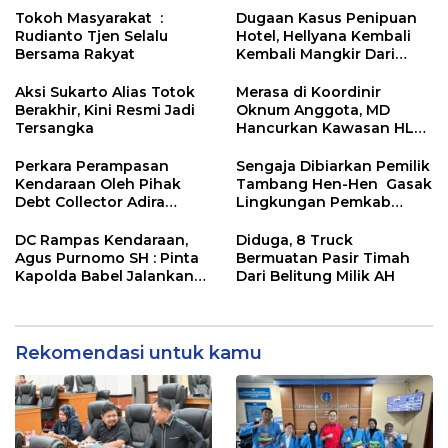
Tokoh Masyarakat :
Dugaan Kasus Penipuan
Rudianto Tjen Selalu
Hotel, Hellyana Kembali
Bersama Rakyat
Kembali Mangkir Dari
Penyidik Polda Babel
Aksi Sukarto Alias Totok
Merasa di Koordinir
Berakhir, Kini Resmi Jadi
Oknum Anggota, MD
Tersangka
Hancurkan Kawasan HLP.
KPHP Jebu Bembang
Antan Pilih Aksi Bungkam
Perkara Perampasan
Sengaja Dibiarkan Pemilik
Kendaraan Oleh Pihak
Tambang Hen-Hen Gasak
Debt Collector Adira
Lingkungan Pemkab
Finance Berujung Ke
Bangka Barat
Polisi
DC Rampas Kendaraan,
Diduga, 8 Truck
Agus Purnomo SH : Pinta
Bermuatan Pasir Timah
Kapolda Babel Jalankan
Dari Belitung Milik AH
Surat Edaran Kapolri
Rekomendasi untuk kamu